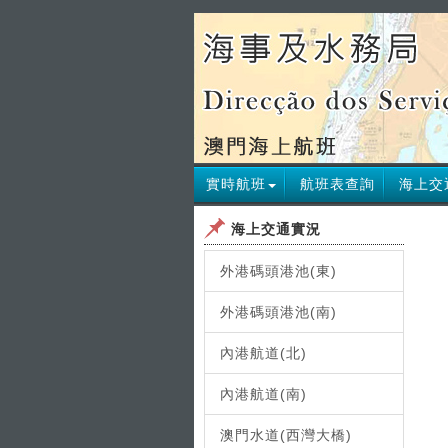
實時航班
航班表查詢
海上交
海上交通實況
外港碼頭港池(東)
外港碼頭港池(南)
內港航道(北)
內港航道(南)
澳門水道(西灣大橋)