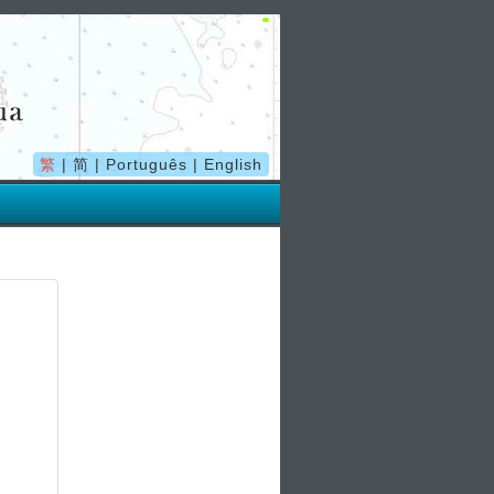
繁
|
简
|
Português
|
English