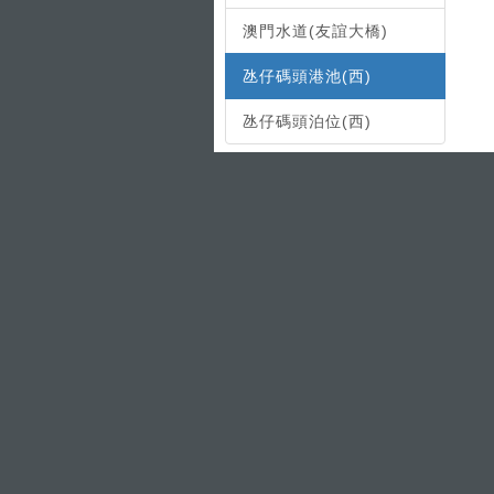
澳門水道(友誼大橋)
氹仔碼頭港池(西)
氹仔碼頭泊位(西)